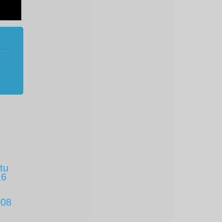
tu
16
608