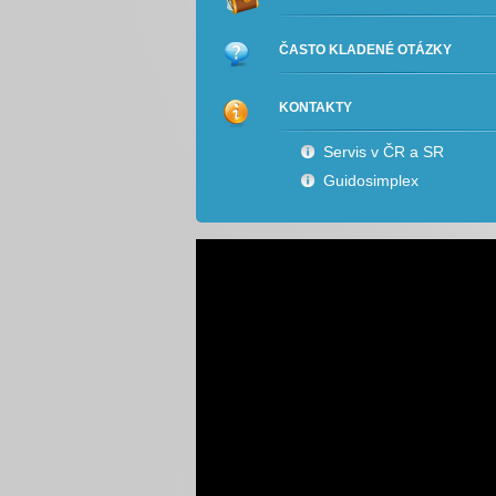
ČASTO KLADENÉ OTÁZKY
KONTAKTY
Servis v ČR a SR
Guidosimplex