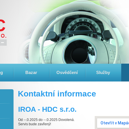
og
Bazar
Osvědčení
Služby
Kontaktní informace
IROA - HDC s.r.o.
Od --.0.2025 do --.0.2025 Dovolená.
Servis bude zavřený!