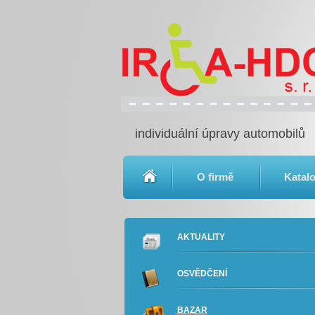
individuální úpravy automobilů
O firmě
Katal
AKTUALITY
OSVĚDČENÍ
BAZAR