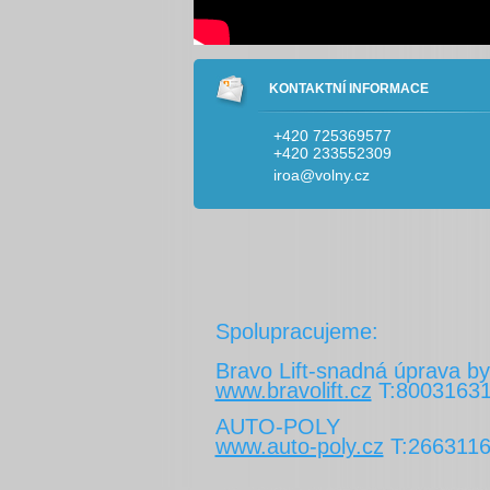
KONTAKTNÍ INFORMACE
+420 725369577
+420 233552309
iroa@volny.cz
Spolupracujeme:
Bravo Lift-snadná úprava by
www.bravolift.cz
T:8003163
AUTO-POLY
www.auto-poly.cz
T:266311