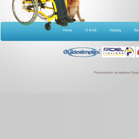
Home
O firmě
Katalog
Ba
Provozováno na systému
Eas