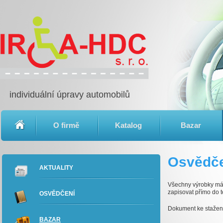
individuální úpravy automobilů
O firmě
Katalog
Bazar
Osvědč
AKTUALITY
Všechny výrobky má
zapisovat přímo do 
OSVĚDČENÍ
Dokument ke stažen
BAZAR