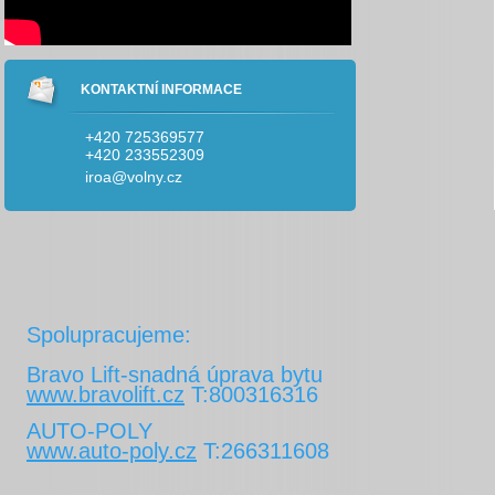
KONTAKTNÍ INFORMACE
+420 725369577
+420 233552309
iroa@volny.cz
Spolupracujeme:
Bravo Lift-snadná úprava bytu
www.bravolift.cz
T:800316316
AUTO-POLY
www.auto-poly.cz
T:266311608