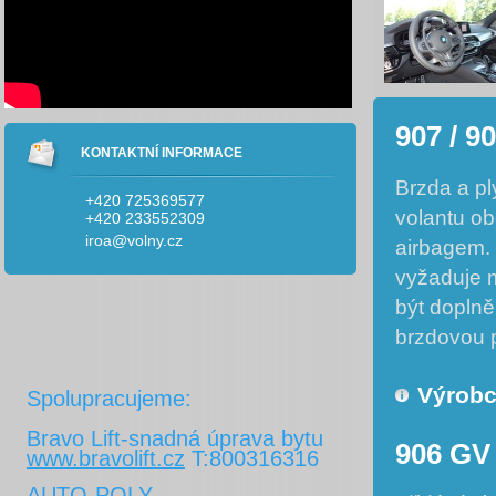
907 / 9
KONTAKTNÍ INFORMACE
Brzda a pl
+420 725369577
volantu o
+420 233552309
iroa@volny.cz
airbagem.
vyžaduje m
být dopln
brzdovou 
Výrobc
Spolupracujeme:
Bravo Lift-snadná úprava bytu
906 GV
www.bravolift.cz
T:800316316
AUTO-POLY