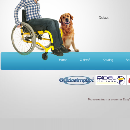
Dotaz:
Home
O firmě
Katalog
Ba
Provozováno na systému
Eas