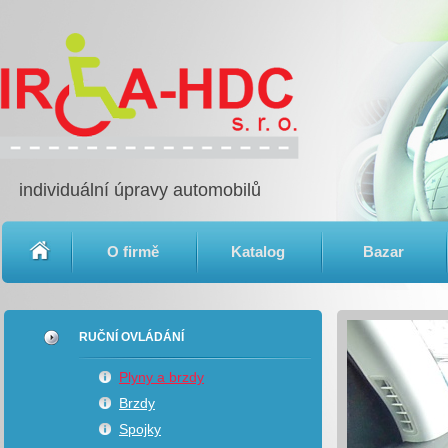
individuální úpravy automobilů
O firmě
Katalog
Bazar
RUČNÍ OVLÁDÁNÍ
Plyny a brzdy
Brzdy
Spojky