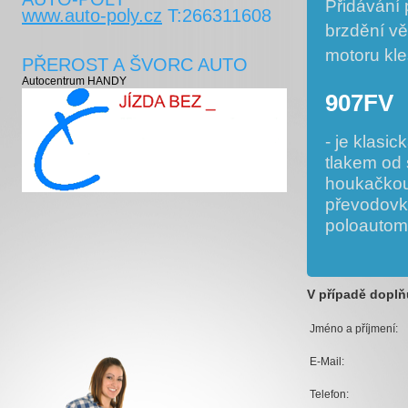
Přidávání 
www.auto-poly.cz
T:266311608
brzdění vě
motoru kl
PŘEROST A ŠVORC AUTO
Autocentrum HANDY
907FV
- je klasi
tlakem od 
houkačkou.
převodovk
poloautoma
V případě doplň
Jméno a příjmení:
E-Mail:
Telefon: