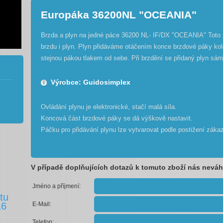
Europáka 36200NL "OCEANIA"
Brzda a plyn na jedné páce 36200 NL- IF/DX "OCEANIA" Toto 
brzdu i plyn. Plyn přidáváme otáčením konce brzdové páky ko
stejnou pákou tlakem od sebe. Při brzdění se přidaný plyn sám
Výrobce: Guidosimplex
Ovládání plynu je elektronické, stačí malá síla.
Koncová část brzdové páky se dá výškově nastavit.
Páčku pro přidávání plynu lze vytvarovat podle postižení záka
V případě doplňujících dotazů k tomuto zboží nás neváh
Jméno a příjmení:
tu
E-Mail:
16
Telefon: