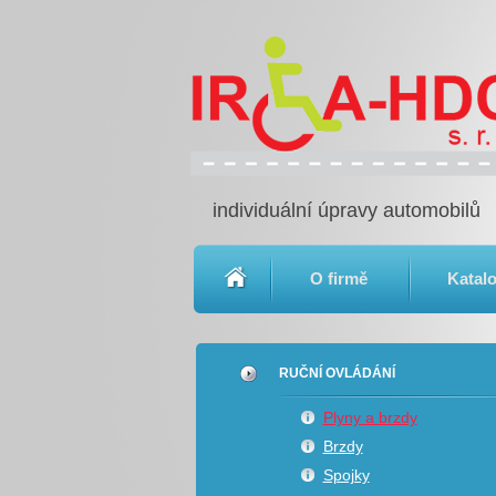
individuální úpravy automobilů
O firmě
Katal
RUČNÍ OVLÁDÁNÍ
Plyny a brzdy
Brzdy
Spojky