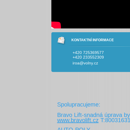
KONTAKTNÍ INFORMACE
+420 725369577
+420 233552309
iroa@volny.cz
Spolupracujeme:
Bravo Lift-snadná úprava by
www.bravolift.cz
T:8003163
AUTO-POLY