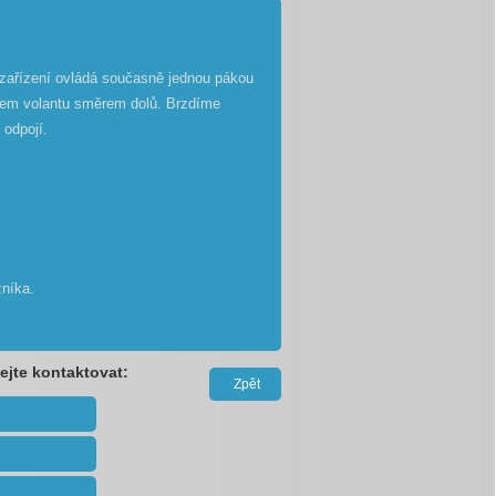
zařízení ovládá současně jednou pákou
lem volantu směrem dolů. Brzdíme
 odpojí.
zníka.
ejte kontaktovat:
Zpět