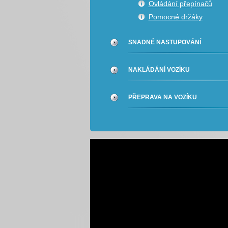
Ovládání přepínačů
Pomocné držáky
SNADNÉ NASTUPOVÁNÍ
NAKLÁDÁNÍ VOZÍKU
PŘEPRAVA NA VOZÍKU